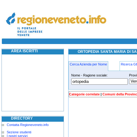
ortopedia santa maria di sala
ortopedia santa maria di sala
AREA ISCRITTI
ORTOPEDIA SANTA MARIA DI S
Cerca Azienda per Nome
Ricerca 
Nome - Ragione sociale:
Provi
ortopedia santa-maria-di-sala
Categorie correlate
|
Comuni della Provinc
DIRECTORY
Contatta Regioneveneto.info
Sezione studenti
I nostri servizi