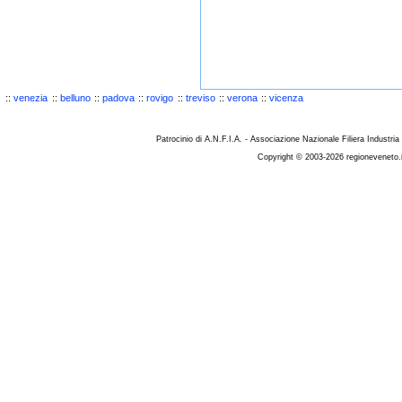
::
venezia
::
belluno
::
padova
::
rovigo
::
treviso
::
verona
::
vicenza
Patrocinio di A.N.F.I.A. - Associazione Nazionale Filiera Industria
Copyright © 2003-2026 regioneveneto.