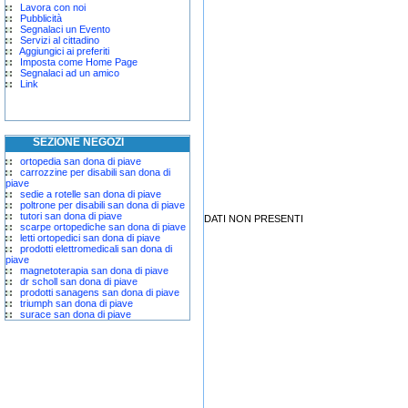
Lavora con noi
Pubblicità
Segnalaci un Evento
Servizi al cittadino
Aggiungici ai preferiti
Imposta come Home Page
Segnalaci ad un amico
Link
SEZIONE NEGOZI
ortopedia san dona di piave
carrozzine per disabili san dona di
piave
sedie a rotelle san dona di piave
poltrone per disabili san dona di piave
tutori san dona di piave
DATI NON PRESENTI
scarpe ortopediche san dona di piave
letti ortopedici san dona di piave
prodotti elettromedicali san dona di
piave
magnetoterapia san dona di piave
dr scholl san dona di piave
prodotti sanagens san dona di piave
triumph san dona di piave
surace san dona di piave