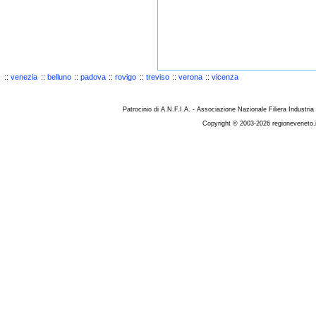
::
venezia
::
belluno
::
padova
::
rovigo
::
treviso
::
verona
::
vicenza
Patrocinio di A.N.F.I.A. - Associazione Nazionale Filiera Industria
Copyright © 2003-2026 regioneveneto.