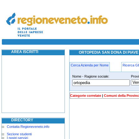
ortopedia san dona di piave
ortopedia san dona di piave
AREA ISCRITTI
ORTOPEDIA SAN DONA DI PIAVE
Cerca Azienda per Nome
Ricerca 
Nome - Ragione sociale:
Provi
ortopedia san-dona-di-piave
Categorie correlate
|
Comuni della Provinc
DIRECTORY
Contatta Regioneveneto.info
Sezione studenti
I nostri servizi