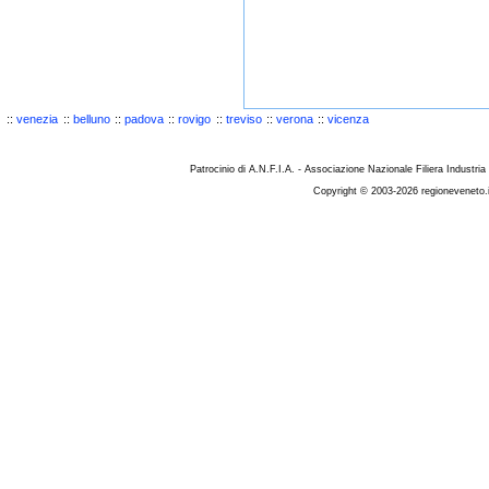
::
venezia
::
belluno
::
padova
::
rovigo
::
treviso
::
verona
::
vicenza
Patrocinio di A.N.F.I.A. - Associazione Nazionale Filiera Industria
Copyright © 2003-2026 regioneveneto.