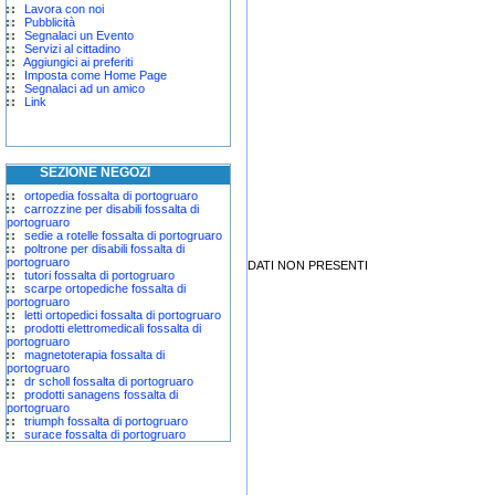
Lavora con noi
Pubblicità
Segnalaci un Evento
Servizi al cittadino
Aggiungici ai preferiti
Imposta come Home Page
Segnalaci ad un amico
Link
SEZIONE NEGOZI
ortopedia fossalta di portogruaro
carrozzine per disabili fossalta di
portogruaro
sedie a rotelle fossalta di portogruaro
poltrone per disabili fossalta di
portogruaro
DATI NON PRESENTI
tutori fossalta di portogruaro
scarpe ortopediche fossalta di
portogruaro
letti ortopedici fossalta di portogruaro
prodotti elettromedicali fossalta di
portogruaro
magnetoterapia fossalta di
portogruaro
dr scholl fossalta di portogruaro
prodotti sanagens fossalta di
portogruaro
triumph fossalta di portogruaro
surace fossalta di portogruaro