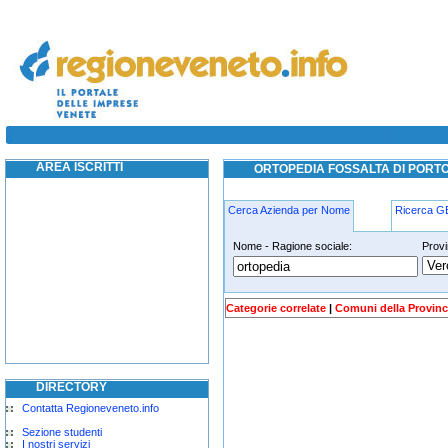
ortopedia fossalta di portogruaro
ortopedia fossalta di portogruaro
AREA ISCRITTI
ORTOPEDIA FOSSALTA DI POR
Cerca Azienda per Nome
Ricerca 
Nome - Ragione sociale:
Provi
ortopedia fossalta-di-portogruaro
Categorie correlate
|
Comuni della Provinc
DIRECTORY
Contatta Regioneveneto.info
Sezione studenti
I nostri servizi