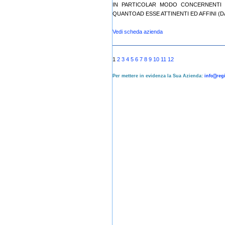
IN PARTICOLAR MODO CONCERNENTI 
QUANTOAD ESSE ATTINENTI ED AFFINI (DA
Vedi scheda azienda
1
2
3
4
5
6
7
8
9
10
11
12
Per mettere in evidenza la Sua Azienda:
info[]re