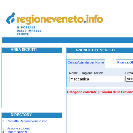
meccanica venezia
AREA ISCRITTI
AZIENDE DEL VENETO
Cerca Azienda per Nome
Ricerca 
Nome - Ragione sociale:
Provi
meccanica venezia
Categorie correlate
|
Comuni della Provinc
DIRECTORY
Contatta Regioneveneto.info
Sezione studenti
I nostri servizi