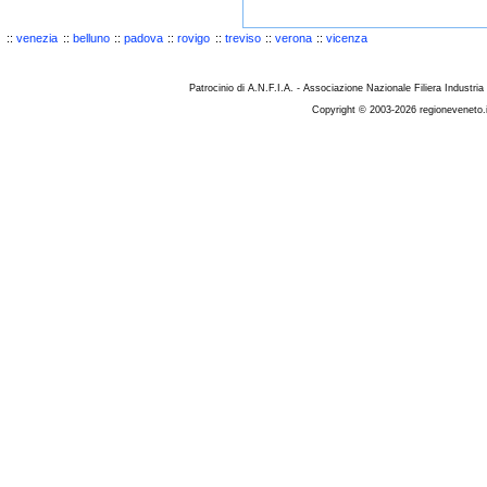
::
venezia
::
belluno
::
padova
::
rovigo
::
treviso
::
verona
::
vicenza
Patrocinio di A.N.F.I.A. - Associazione Nazionale Filiera Industria
Copyright © 2003-2026 regioneveneto.