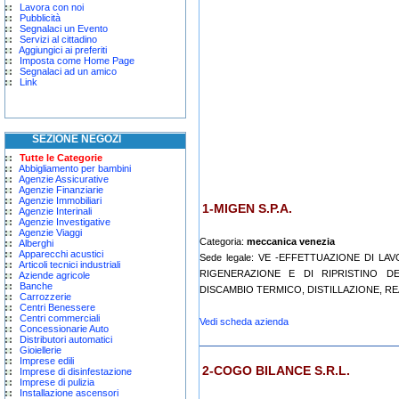
Lavora con noi
Pubblicità
Segnalaci un Evento
Servizi al cittadino
Aggiungici ai preferiti
Imposta come Home Page
Segnalaci ad un amico
Link
SEZIONE NEGOZI
Tutte le Categorie
Abbigliamento per bambini
Agenzie Assicurative
Agenzie Finanziarie
Agenzie Immobiliari
1-MIGEN S.P.A.
Agenzie Interinali
Agenzie Investigative
Agenzie Viaggi
Categoria:
meccanica venezia
Alberghi
Apparecchi acustici
Sede legale: VE -EFFETTUAZIONE DI LA
Articoli tecnici industriali
RIGENERAZIONE E DI RIPRISTINO DE
Aziende agricole
Banche
DISCAMBIO TERMICO, DISTILLAZIONE, REA
Carrozzerie
Centri Benessere
Centri commerciali
Vedi scheda azienda
Concessionarie Auto
Distributori automatici
Gioiellerie
Imprese edili
2-COGO BILANCE S.R.L.
Imprese di disinfestazione
Imprese di pulizia
Installazione ascensori