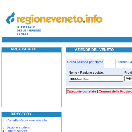
meccanica cavarzere
AREA ISCRITTI
AZIENDE DEL VENETO
Cerca Azienda per Nome
Ricerca 
Nome - Ragione sociale:
Provi
meccanica cavarzere
Categorie correlate
|
Comuni della Provinc
DIRECTORY
Contatta Regioneveneto.info
Sezione studenti
I nostri servizi