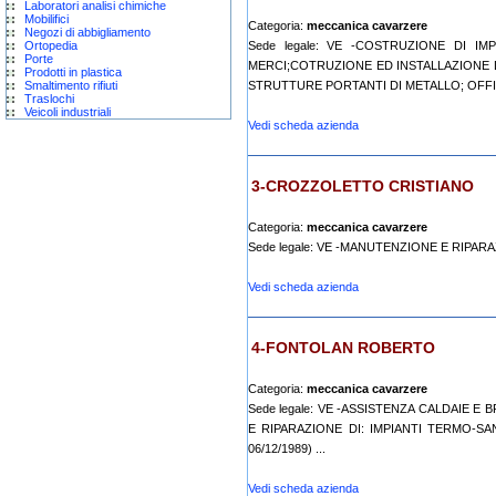
Laboratori analisi chimiche
Mobilifici
Categoria:
meccanica cavarzere
Negozi di abbigliamento
Ortopedia
Sede legale: VE -COSTRUZIONE DI I
Porte
MERCI;COTRUZIONE ED INSTALLAZIONE 
Prodotti in plastica
Smaltimento rifiuti
STRUTTURE PORTANTI DI METALLO; OFFICI
Traslochi
Veicoli industriali
Vedi scheda azienda
3-CROZZOLETTO CRISTIANO
Categoria:
meccanica cavarzere
Sede legale: VE -MANUTENZIONE E RIPARA
Vedi scheda azienda
4-FONTOLAN ROBERTO
Categoria:
meccanica cavarzere
Sede legale: VE -ASSISTENZA CALDAIE E
E RIPARAZIONE DI: IMPIANTI TERMO-SAN
06/12/1989) ...
Vedi scheda azienda