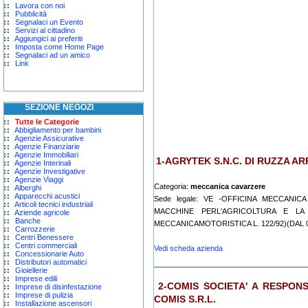
Lavora con noi
Pubblicità
Segnalaci un Evento
Servizi al cittadino
Aggiungici ai preferiti
Imposta come Home Page
Segnalaci ad un amico
Link
SEZIONE NEGOZI
Tutte le Categorie
Abbigliamento per bambini
Agenzie Assicurative
Agenzie Finanziarie
Agenzie Immobiliari
1-AGRYTEK S.N.C. DI RUZZA A
Agenzie Interinali
Agenzie Investigative
Agenzie Viaggi
Categoria:
meccanica cavarzere
Alberghi
Apparecchi acustici
Sede legale: VE -OFFICINA MECCANI
Articoli tecnici industriali
MACCHINE PERL'AGRICOLTURA E LA 
Aziende agricole
Banche
MECCANICAMOTORISTICA L. 122/92)(DAL 0
Carrozzerie
Centri Benessere
Centri commerciali
Vedi scheda azienda
Concessionarie Auto
Distributori automatici
Gioiellerie
Imprese edili
2-COMIS SOCIETA' A RESPONS
Imprese di disinfestazione
Imprese di pulizia
COMIS S.R.L.
Installazione ascensori