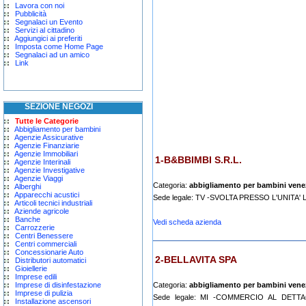
Lavora con noi
Pubblicità
Segnalaci un Evento
Servizi al cittadino
Aggiungici ai preferiti
Imposta come Home Page
Segnalaci ad un amico
Link
SEZIONE NEGOZI
Tutte le Categorie
Abbigliamento per bambini
Agenzie Assicurative
Agenzie Finanziarie
Agenzie Immobiliari
1-B&BBIMBI S.R.L.
Agenzie Interinali
Agenzie Investigative
Agenzie Viaggi
Categoria:
abbigliamento per bambini vene
Alberghi
Apparecchi acustici
Sede legale: TV -SVOLTA PRESSO L'UNITA'
Articoli tecnici industriali
Aziende agricole
Banche
Vedi scheda azienda
Carrozzerie
Centri Benessere
Centri commerciali
Concessionarie Auto
2-BELLAVITA SPA
Distributori automatici
Gioiellerie
Imprese edili
Imprese di disinfestazione
Categoria:
abbigliamento per bambini vene
Imprese di pulizia
Sede legale: MI -COMMERCIO AL DETT
Installazione ascensori