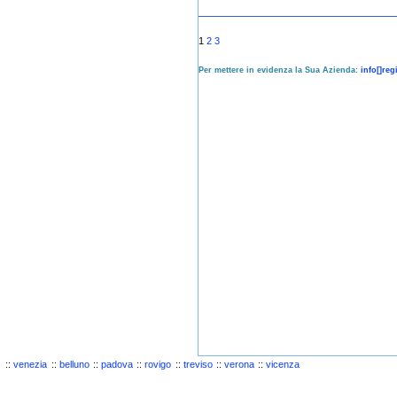
1
2
3
Per mettere in evidenza la Sua Azienda:
info[]re
::
venezia
::
belluno
::
padova
::
rovigo
::
treviso
::
verona
::
vicenza