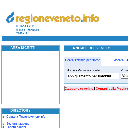
abbigliamento-per-bambini venezia
AREA ISCRITTI
AZIENDE DEL VENETO
Cerca Azienda per Nome
Ricerca 
Nome - Ragione sociale:
Provi
abbigliamento-per-bambini venezia
Categorie correlate
|
Comuni della Provinc
DIRECTORY
Contatta Regioneveneto.info
Sezione studenti
I nostri servizi