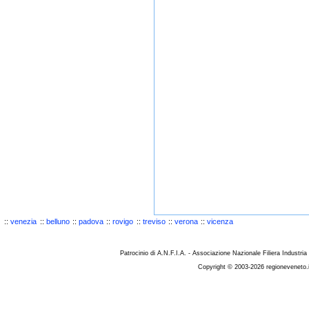
::
venezia
::
belluno
::
padova
::
rovigo
::
treviso
::
verona
::
vicenza
Patrocinio di A.N.F.I.A. - Associazione Nazionale Filiera Industria
Copyright © 2003-2026 regioneveneto.