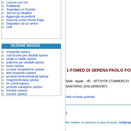
Lavora con noi
Pubblicità
Segnalaci un Evento
Servizi al cittadino
Aggiungici ai preferiti
Imposta come Home Page
Segnalaci ad un amico
Link
SEZIONE NEGOZI
ortopedia spinea
carrozzine per disabili spinea
sedie a rotelle spinea
poltrone per disabili spinea
tutori spinea
scarpe ortopediche spinea
1-FOMED DI SERENA PAOLO FO
letti ortopedici spinea
prodotti elettromedicali spinea
magnetoterapia spinea
Sede legale: VE -ATTIVITA':COMMERC
dr scholl spinea
SANITARIO (DAL18/06/1997)
prodotti sanagens spinea
triumph spinea
surace spinea
Vedi scheda azienda
1
Per mettere in evidenza la Sua Azienda:
info[]re