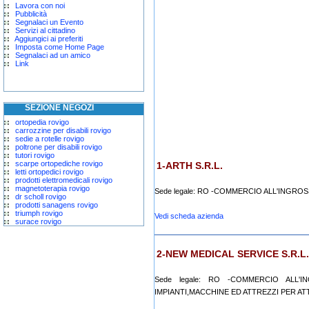
Lavora con noi
Pubblicità
Segnalaci un Evento
Servizi al cittadino
Aggiungici ai preferiti
Imposta come Home Page
Segnalaci ad un amico
Link
SEZIONE NEGOZI
ortopedia rovigo
carrozzine per disabili rovigo
sedie a rotelle rovigo
poltrone per disabili rovigo
tutori rovigo
scarpe ortopediche rovigo
1-ARTH S.R.L.
letti ortopedici rovigo
prodotti elettromedicali rovigo
magnetoterapia rovigo
Sede legale: RO -COMMERCIO ALL'INGROS
dr scholl rovigo
prodotti sanagens rovigo
triumph rovigo
Vedi scheda azienda
surace rovigo
2-NEW MEDICAL SERVICE S.R.L.
Sede legale: RO -COMMERCIO ALL'IN
IMPIANTI,MACCHINE ED ATTREZZI PER ATT