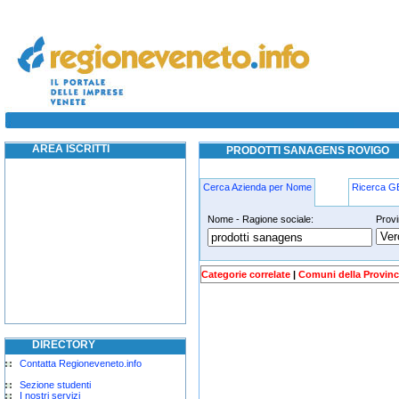
prodotti sanagens rovigo
prodotti sanagens rovigo
AREA ISCRITTI
PRODOTTI SANAGENS ROVIGO
Cerca Azienda per Nome
Ricerca 
Nome - Ragione sociale:
Provi
prodotti-sanagens rovigo
Categorie correlate
|
Comuni della Provinc
DIRECTORY
Contatta Regioneveneto.info
Sezione studenti
I nostri servizi