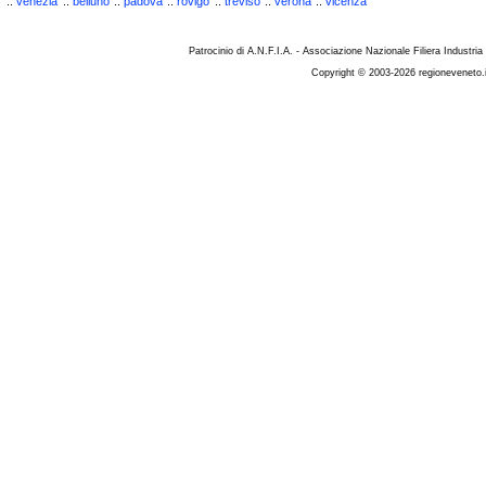
::
venezia
::
belluno
::
padova
::
rovigo
::
treviso
::
verona
::
vicenza
Patrocinio di A.N.F.I.A. - Associazione Nazionale Filiera Industria
Copyright © 2003-2026 regioneveneto.