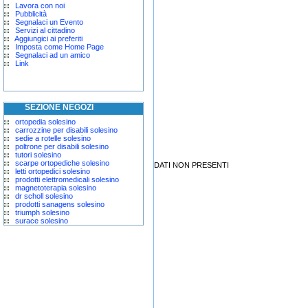
Lavora con noi
Pubblicità
Segnalaci un Evento
Servizi al cittadino
Aggiungici ai preferiti
Imposta come Home Page
Segnalaci ad un amico
Link
SEZIONE NEGOZI
ortopedia solesino
carrozzine per disabili solesino
sedie a rotelle solesino
poltrone per disabili solesino
tutori solesino
scarpe ortopediche solesino
DATI NON PRESENTI
letti ortopedici solesino
prodotti elettromedicali solesino
magnetoterapia solesino
dr scholl solesino
prodotti sanagens solesino
triumph solesino
surace solesino