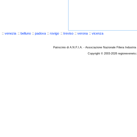
::
venezia
::
belluno
::
padova
::
rovigo
::
treviso
::
verona
::
vicenza
Patrocinio di A.N.F.I.A. - Associazione Nazionale Filiera Industria
Copyright © 2003-2026 regioneveneto.