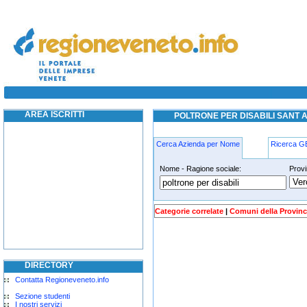
poltrone per disabili sant angelo di piove 
poltrone per disabili sant angelo di piove di sacco
AREA ISCRITTI
POLTRONE PER DISABILI SANT A
Cerca Azienda per Nome
Ricerca 
Nome - Ragione sociale:
Provi
poltrone-per-disabili sant-angelo-di
Categorie correlate
|
Comuni della Provinc
DIRECTORY
Contatta Regioneveneto.info
Sezione studenti
I nostri servizi