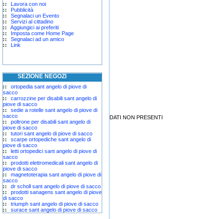
Lavora con noi
Pubblicità
Segnalaci un Evento
Servizi al cittadino
Aggiungici ai preferiti
Imposta come Home Page
Segnalaci ad un amico
Link
SEZIONE NEGOZI
ortopedia sant angelo di piove di
sacco
carrozzine per disabili sant angelo di
piove di sacco
sedie a rotelle sant angelo di piove di
sacco
DATI NON PRESENTI
poltrone per disabili sant angelo di
piove di sacco
tutori sant angelo di piove di sacco
scarpe ortopediche sant angelo di
piove di sacco
letti ortopedici sant angelo di piove di
sacco
prodotti elettromedicali sant angelo di
piove di sacco
magnetoterapia sant angelo di piove di
sacco
dr scholl sant angelo di piove di sacco
prodotti sanagens sant angelo di piove
di sacco
triumph sant angelo di piove di sacco
surace sant angelo di piove di sacco