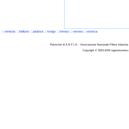
::
venezia
::
belluno
::
padova
::
rovigo
::
treviso
::
verona
::
vicenza
Patrocinio di A.N.F.I.A. - Associazione Nazionale Filiera Industria
Copyright © 2003-2026 regioneveneto.