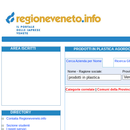
prodotti in plastica agordo
prodotti in plastica agordo
AREA ISCRITTI
PRODOTTI IN PLASTICA AGORD
Cerca Azienda per Nome
Ricerca 
Nome - Ragione sociale:
Provi
prodotti-in-plastica agordo
Categorie correlate
|
Comuni della Provinc
DIRECTORY
Contatta Regioneveneto.info
Sezione studenti
I nostri servizi