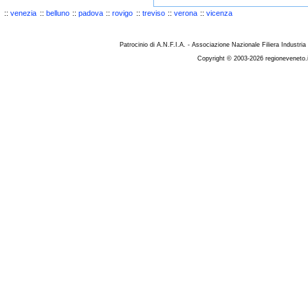
::
venezia
::
belluno
::
padova
::
rovigo
::
treviso
::
verona
::
vicenza
Patrocinio di A.N.F.I.A. - Associazione Nazionale Filiera Industria
Copyright © 2003-2026 regioneveneto.