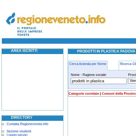
prodotti in plastica padova
prodotti in plastica padova
AREA ISCRITTI
PRODOTTI IN PLASTICA PADOVA
Cerca Azienda per Nome
Ricerca 
Nome - Ragione sociale:
Provi
prodotti-in-plastica padova
Categorie correlate
|
Comuni della Provinc
DIRECTORY
Contatta Regioneveneto.info
Sezione studenti
I nostri servizi