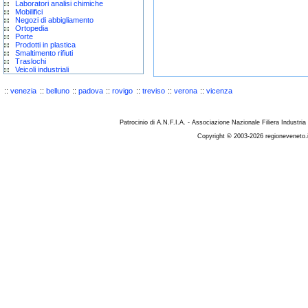
Laboratori analisi chimiche
Mobilifici
Negozi di abbigliamento
Ortopedia
Porte
Prodotti in plastica
Smaltimento rifiuti
Traslochi
Veicoli industriali
::
venezia
::
belluno
::
padova
::
rovigo
::
treviso
::
verona
::
vicenza
Patrocinio di A.N.F.I.A. - Associazione Nazionale Filiera Industria
Copyright © 2003-2026 regioneveneto.