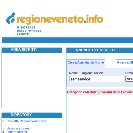
self-service cavarzere
AREA ISCRITTI
AZIENDE DEL VENETO
Cerca Azienda per Nome
Ricerca 
Nome - Ragione sociale:
Provi
self-service cavarzere
Categorie correlate
|
Comuni della Provinc
DIRECTORY
Contatta Regioneveneto.info
Sezione studenti
I nostri servizi