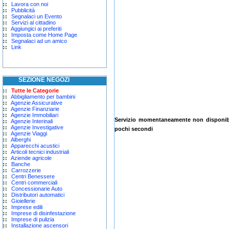
Lavora con noi
Pubblicità
Segnalaci un Evento
Servizi al cittadino
Aggiungici ai preferiti
Imposta come Home Page
Segnalaci ad un amico
Link
SEZIONE NEGOZI
Tutte le Categorie
Abbigliamento per bambini
Agenzie Assicurative
Agenzie Finanziarie
Agenzie Immobiliari
Servizio momentaneamente non disponibil
Agenzie Interinali
Agenzie Investigative
pochi secondi
Agenzie Viaggi
Alberghi
Apparecchi acustici
Articoli tecnici industriali
Aziende agricole
Banche
Carrozzerie
Centri Benessere
Centri commerciali
Concessionarie Auto
Distributori automatici
Gioiellerie
Imprese edili
Imprese di disinfestazione
Imprese di pulizia
Installazione ascensori