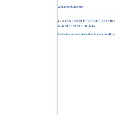
Vedi scheda azienda
1
2
3
4
5
6
7
8
9
10
11
12
13
14
15
16
17
18
41
42
43
44
45
46
47
48
49
50
Per mettere in evidenza la Sua Azienda:
info[]re