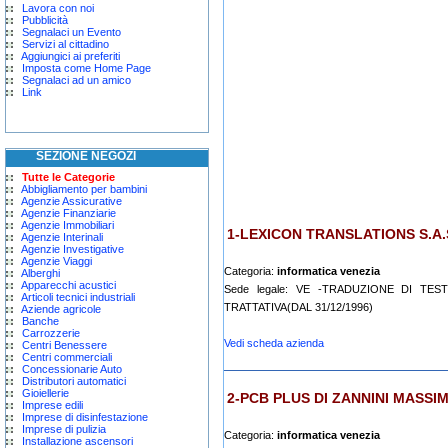
Lavora con noi
Pubblicità
Segnalaci un Evento
Servizi al cittadino
Aggiungici ai preferiti
Imposta come Home Page
Segnalaci ad un amico
Link
SEZIONE NEGOZI
Tutte le Categorie
Abbigliamento per bambini
Agenzie Assicurative
Agenzie Finanziarie
Agenzie Immobiliari
1-LEXICON TRANSLATIONS S.A.S
Agenzie Interinali
Agenzie Investigative
Agenzie Viaggi
Categoria:
informatica venezia
Alberghi
Apparecchi acustici
Sede legale: VE -TRADUZIONE DI TES
Articoli tecnici industriali
TRATTATIVA(DAL 31/12/1996)
Aziende agricole
Banche
Carrozzerie
Vedi scheda azienda
Centri Benessere
Centri commerciali
Concessionarie Auto
Distributori automatici
Gioiellerie
2-PCB PLUS DI ZANNINI MASSI
Imprese edili
Imprese di disinfestazione
Imprese di pulizia
Categoria:
informatica venezia
Installazione ascensori