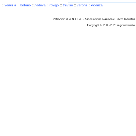
::
venezia
::
belluno
::
padova
::
rovigo
::
treviso
::
verona
::
vicenza
Patrocinio di A.N.F.I.A. - Associazione Nazionale Filiera Industria
Copyright © 2003-2026 regioneveneto.