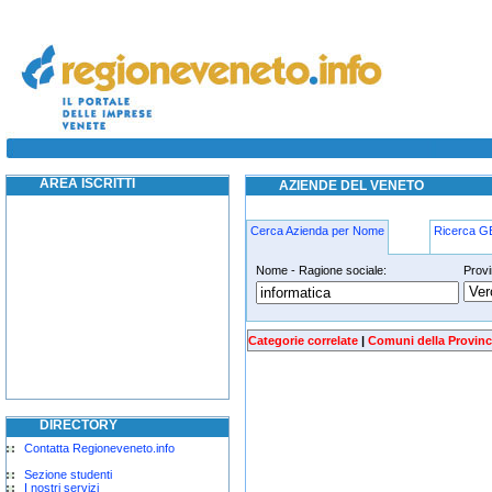
informatica venezia
AREA ISCRITTI
AZIENDE DEL VENETO
Cerca Azienda per Nome
Ricerca 
Nome - Ragione sociale:
Provi
informatica venezia
Categorie correlate
|
Comuni della Provinc
DIRECTORY
Contatta Regioneveneto.info
Sezione studenti
I nostri servizi