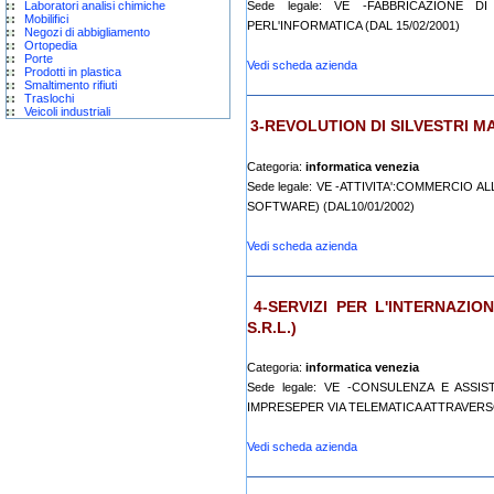
Laboratori analisi chimiche
Sede legale: VE -FABBRICAZIONE D
Mobilifici
PERL'INFORMATICA (DAL 15/02/2001)
Negozi di abbigliamento
Ortopedia
Porte
Vedi scheda azienda
Prodotti in plastica
Smaltimento rifiuti
Traslochi
Veicoli industriali
3-REVOLUTION DI SILVESTRI M
Categoria:
informatica venezia
Sede legale: VE -ATTIVITA':COMMERCIO 
SOFTWARE) (DAL10/01/2002)
Vedi scheda azienda
4-SERVIZI PER L'INTERNAZION
S.R.L.)
Categoria:
informatica venezia
Sede legale: VE -CONSULENZA E ASSI
IMPRESEPER VIA TELEMATICA ATTRAVERSO
Vedi scheda azienda