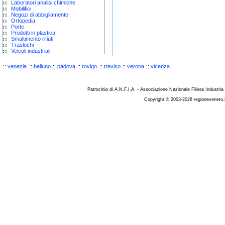
Laboratori analisi chimiche
Mobilifici
Negozi di abbigliamento
Ortopedia
Porte
Prodotti in plastica
Smaltimento rifiuti
Traslochi
Veicoli industriali
::
venezia
::
belluno
::
padova
::
rovigo
::
treviso
::
verona
::
vicenza
Patrocinio di A.N.F.I.A. - Associazione Nazionale Filiera Industria
Copyright © 2003-2026 regioneveneto.