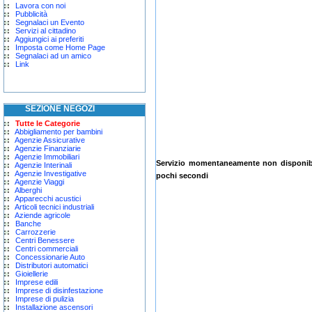
Lavora con noi
Pubblicità
Segnalaci un Evento
Servizi al cittadino
Aggiungici ai preferiti
Imposta come Home Page
Segnalaci ad un amico
Link
SEZIONE NEGOZI
Tutte le Categorie
Abbigliamento per bambini
Agenzie Assicurative
Agenzie Finanziarie
Agenzie Immobiliari
Servizio momentaneamente non disponibil
Agenzie Interinali
Agenzie Investigative
pochi secondi
Agenzie Viaggi
Alberghi
Apparecchi acustici
Articoli tecnici industriali
Aziende agricole
Banche
Carrozzerie
Centri Benessere
Centri commerciali
Concessionarie Auto
Distributori automatici
Gioiellerie
Imprese edili
Imprese di disinfestazione
Imprese di pulizia
Installazione ascensori