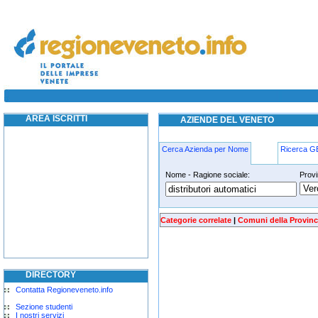
distributori-automatici martellago
AREA ISCRITTI
AZIENDE DEL VENETO
Cerca Azienda per Nome
Ricerca 
Nome - Ragione sociale:
Provi
distributori-automatici martellago
Categorie correlate
|
Comuni della Provinc
DIRECTORY
Contatta Regioneveneto.info
Sezione studenti
I nostri servizi