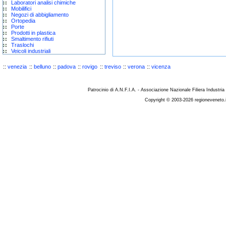
Laboratori analisi chimiche
Mobilifici
Negozi di abbigliamento
Ortopedia
Porte
Prodotti in plastica
Smaltimento rifiuti
Traslochi
Veicoli industriali
::
venezia
::
belluno
::
padova
::
rovigo
::
treviso
::
verona
::
vicenza
Patrocinio di A.N.F.I.A. - Associazione Nazionale Filiera Industria
Copyright © 2003-2026 regioneveneto.