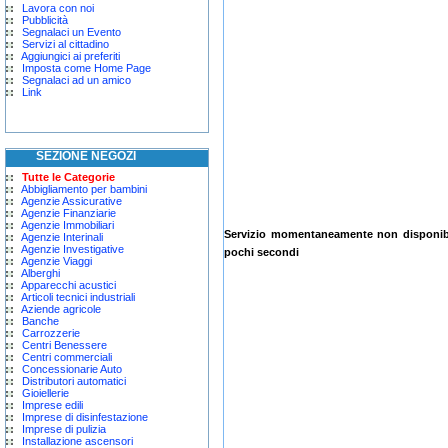
Lavora con noi
Pubblicità
Segnalaci un Evento
Servizi al cittadino
Aggiungici ai preferiti
Imposta come Home Page
Segnalaci ad un amico
Link
SEZIONE NEGOZI
Tutte le Categorie
Abbigliamento per bambini
Agenzie Assicurative
Agenzie Finanziarie
Agenzie Immobiliari
Servizio momentaneamente non disponibil
Agenzie Interinali
Agenzie Investigative
pochi secondi
Agenzie Viaggi
Alberghi
Apparecchi acustici
Articoli tecnici industriali
Aziende agricole
Banche
Carrozzerie
Centri Benessere
Centri commerciali
Concessionarie Auto
Distributori automatici
Gioiellerie
Imprese edili
Imprese di disinfestazione
Imprese di pulizia
Installazione ascensori