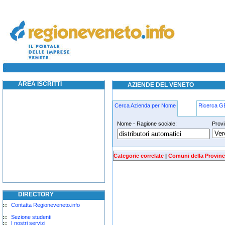
distributori-automatici laghi
AREA ISCRITTI
AZIENDE DEL VENETO
Cerca Azienda per Nome
Ricerca 
Nome - Ragione sociale:
Provi
distributori-automatici laghi
Categorie correlate
|
Comuni della Provinc
DIRECTORY
Contatta Regioneveneto.info
Sezione studenti
I nostri servizi