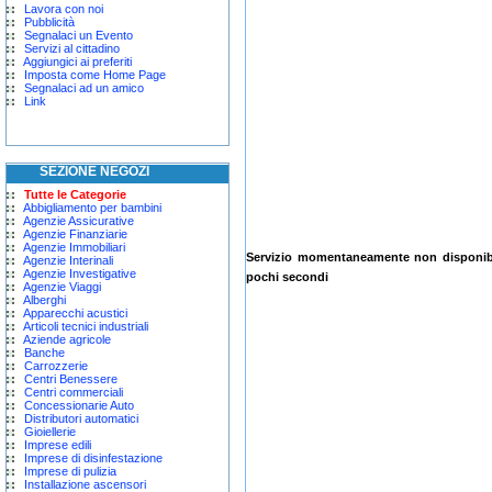
Lavora con noi
Pubblicità
Segnalaci un Evento
Servizi al cittadino
Aggiungici ai preferiti
Imposta come Home Page
Segnalaci ad un amico
Link
SEZIONE NEGOZI
Tutte le Categorie
Abbigliamento per bambini
Agenzie Assicurative
Agenzie Finanziarie
Agenzie Immobiliari
Servizio momentaneamente non disponibil
Agenzie Interinali
Agenzie Investigative
pochi secondi
Agenzie Viaggi
Alberghi
Apparecchi acustici
Articoli tecnici industriali
Aziende agricole
Banche
Carrozzerie
Centri Benessere
Centri commerciali
Concessionarie Auto
Distributori automatici
Gioiellerie
Imprese edili
Imprese di disinfestazione
Imprese di pulizia
Installazione ascensori