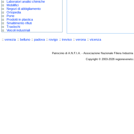
Laboratori analisi chimiche
Mobilifici
Negozi di abbigliamento
Ortopedia
Porte
Prodotti in plastica
Smaltimento rifiuti
Traslochi
Veicoli industriali
::
venezia
::
belluno
::
padova
::
rovigo
::
treviso
::
verona
::
vicenza
Patrocinio di A.N.F.I.A. - Associazione Nazionale Filiera Industria
Copyright © 2003-2026 regioneveneto.