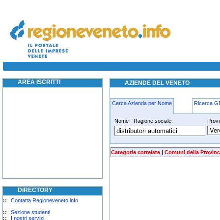
distributori-automatici costabissara
AREA ISCRITTI
AZIENDE DEL VENETO
Cerca Azienda per Nome
Ricerca 
Nome - Ragione sociale:
Provi
distributori-automatici costabissara
Categorie correlate
|
Comuni della Provinc
DIRECTORY
Contatta Regioneveneto.info
Sezione studenti
I nostri servizi