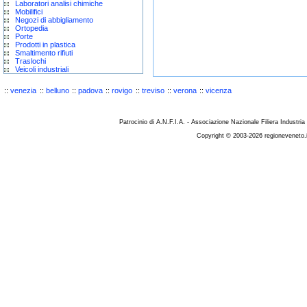
Laboratori analisi chimiche
Mobilifici
Negozi di abbigliamento
Ortopedia
Porte
Prodotti in plastica
Smaltimento rifiuti
Traslochi
Veicoli industriali
::
venezia
::
belluno
::
padova
::
rovigo
::
treviso
::
verona
::
vicenza
Patrocinio di A.N.F.I.A. - Associazione Nazionale Filiera Industria
Copyright © 2003-2026 regioneveneto.