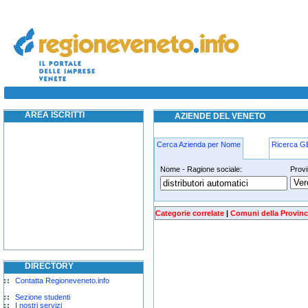
distributori-automatici cassola
AREA ISCRITTI
AZIENDE DEL VENETO
Cerca Azienda per Nome
Ricerca 
Nome - Ragione sociale:
Provi
distributori-automatici cassola
Categorie correlate
|
Comuni della Provinc
DIRECTORY
Contatta Regioneveneto.info
Sezione studenti
I nostri servizi