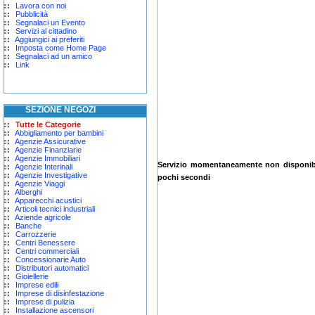
Lavora con noi
Pubblicità
Segnalaci un Evento
Servizi al cittadino
Aggiungici ai preferiti
Imposta come Home Page
Segnalaci ad un amico
Link
SEZIONE NEGOZI
Tutte le Categorie
Abbigliamento per bambini
Agenzie Assicurative
Agenzie Finanziarie
Agenzie Immobiliari
Servizio momentaneamente non disponibil
Agenzie Interinali
Agenzie Investigative
pochi secondi
Agenzie Viaggi
Alberghi
Apparecchi acustici
Articoli tecnici industriali
Aziende agricole
Banche
Carrozzerie
Centri Benessere
Centri commerciali
Concessionarie Auto
Distributori automatici
Gioiellerie
Imprese edili
Imprese di disinfestazione
Imprese di pulizia
Installazione ascensori