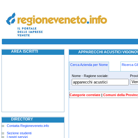
apparecchi acustici vigonovo
apparecchi acustici vigonovo
AREA ISCRITTI
APPARECCHI ACUSTICI VIGONO
Cerca Azienda per Nome
Ricerca 
Nome - Ragione sociale:
Provi
apparecchi-acustici vigonovo
Categorie correlate
|
Comuni della Provinc
DIRECTORY
Contatta Regioneveneto.info
Sezione studenti
I nostri servizi