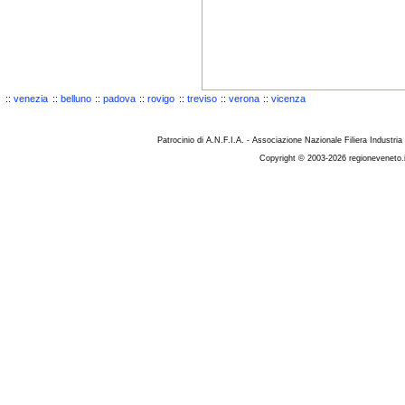
::
venezia
::
belluno
::
padova
::
rovigo
::
treviso
::
verona
::
vicenza
Patrocinio di A.N.F.I.A. - Associazione Nazionale Filiera Industria
Copyright © 2003-2026 regioneveneto.