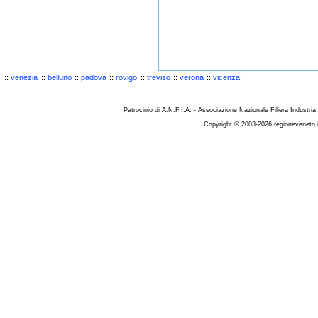
::
venezia
::
belluno
::
padova
::
rovigo
::
treviso
::
verona
::
vicenza
Patrocinio di A.N.F.I.A. - Associazione Nazionale Filiera Industria
Copyright © 2003-2026 regioneveneto.