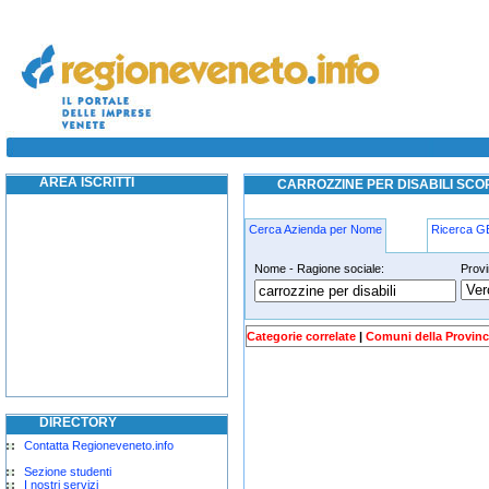
carrozzine per disabili scorze
carrozzine per disabili scorze
AREA ISCRITTI
CARROZZINE PER DISABILI SCO
Cerca Azienda per Nome
Ricerca 
Nome - Ragione sociale:
Provi
carrozzine-per-disabili scorze
Categorie correlate
|
Comuni della Provinc
DIRECTORY
Contatta Regioneveneto.info
Sezione studenti
I nostri servizi