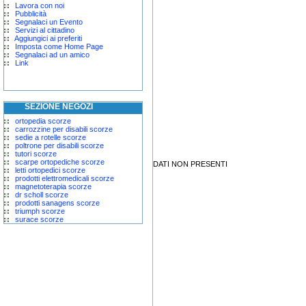
Lavora con noi
Pubblicità
Segnalaci un Evento
Servizi al cittadino
Aggiungici ai preferiti
Imposta come Home Page
Segnalaci ad un amico
Link
SEZIONE NEGOZI
ortopedia scorze
carrozzine per disabili scorze
sedie a rotelle scorze
poltrone per disabili scorze
tutori scorze
scarpe ortopediche scorze
DATI NON PRESENTI
letti ortopedici scorze
prodotti elettromedicali scorze
magnetoterapia scorze
dr scholl scorze
prodotti sanagens scorze
triumph scorze
surace scorze