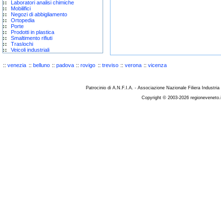
Laboratori analisi chimiche
Mobilifici
Negozi di abbigliamento
Ortopedia
Porte
Prodotti in plastica
Smaltimento rifiuti
Traslochi
Veicoli industriali
::
venezia
::
belluno
::
padova
::
rovigo
::
treviso
::
verona
::
vicenza
Patrocinio di A.N.F.I.A. - Associazione Nazionale Filiera Industria
Copyright © 2003-2026 regioneveneto.