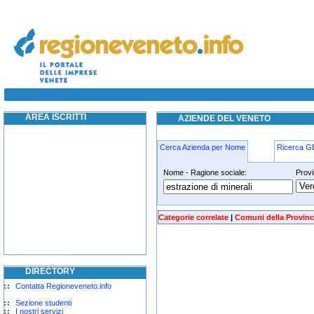
estrazione-di-minerali rovigo
AREA ISCRITTI
AZIENDE DEL VENETO
Cerca Azienda per Nome
Ricerca 
Nome - Ragione sociale:
Provi
estrazione-di-minerali rovigo
Categorie correlate
|
Comuni della Provinc
DIRECTORY
Contatta Regioneveneto.info
Sezione studenti
I nostri servizi