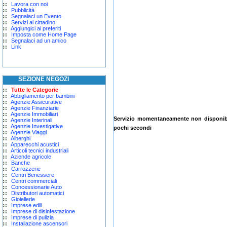
Lavora con noi
Pubblicità
Segnalaci un Evento
Servizi al cittadino
Aggiungici ai preferiti
Imposta come Home Page
Segnalaci ad un amico
Link
SEZIONE NEGOZI
Tutte le Categorie
Abbigliamento per bambini
Agenzie Assicurative
Agenzie Finanziarie
Agenzie Immobiliari
Servizio momentaneamente non disponibil
Agenzie Interinali
Agenzie Investigative
pochi secondi
Agenzie Viaggi
Alberghi
Apparecchi acustici
Articoli tecnici industriali
Aziende agricole
Banche
Carrozzerie
Centri Benessere
Centri commerciali
Concessionarie Auto
Distributori automatici
Gioiellerie
Imprese edili
Imprese di disinfestazione
Imprese di pulizia
Installazione ascensori