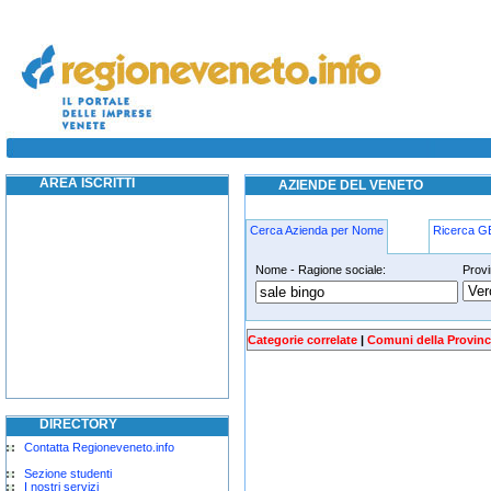
Sale Bingo venezia
AREA ISCRITTI
AZIENDE DEL VENETO
Cerca Azienda per Nome
Ricerca 
Nome - Ragione sociale:
Provi
Sale Bingo venezia
Categorie correlate
|
Comuni della Provinc
DIRECTORY
Contatta Regioneveneto.info
Sezione studenti
I nostri servizi