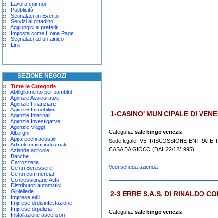
Lavora con noi
Pubblicità
Segnalaci un Evento
Servizi al cittadino
Aggiungici ai preferiti
Imposta come Home Page
Segnalaci ad un amico
Link
SEZIONE NEGOZI
Tutte le Categorie
Abbigliamento per bambini
Agenzie Assicurative
Agenzie Finanziarie
Agenzie Immobiliari
1-CASINO' MUNICIPALE DI VENEZI
Agenzie Interinali
Agenzie Investigative
Agenzie Viaggi
Categoria:
sale bingo venezia
Alberghi
Apparecchi acustici
Sede legale: VE -RISCOSSIONE ENTRAT
Articoli tecnici industriali
CASA DA GIOCO (DAL 22/12/1995)
Aziende agricole
Banche
Carrozzerie
Vedi scheda azienda
Centri Benessere
Centri commerciali
Concessionarie Auto
Distributori automatici
Gioiellerie
2-3 ERRE S.A.S. DI RINALDO C
Imprese edili
Imprese di disinfestazione
Imprese di pulizia
Categoria:
sale bingo venezia
Installazione ascensori