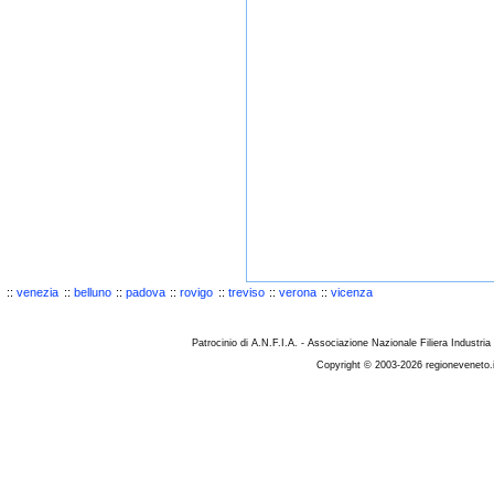
::
venezia
::
belluno
::
padova
::
rovigo
::
treviso
::
verona
::
vicenza
Patrocinio di A.N.F.I.A. - Associazione Nazionale Filiera Industria
Copyright © 2003-2026 regioneveneto.