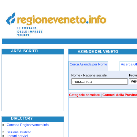
Meccanica venezia
AREA ISCRITTI
AZIENDE DEL VENETO
Cerca Azienda per Nome
Ricerca 
Nome - Ragione sociale:
Provi
Meccanica venezia
Categorie correlate
|
Comuni della Provinc
DIRECTORY
Contatta Regioneveneto.info
Sezione studenti
I nostri servizi