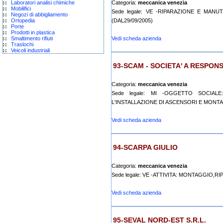
Laboratori analisi chimiche
Categoria:
meccanica venezia
Mobilifici
Sede legale: VE -RIPARAZIONE E MANU
Negozi di abbigliamento
Ortopedia
(DAL29/09/2005)
Porte
Prodotti in plastica
Smaltimento rifiuti
Vedi scheda azienda
Traslochi
Veicoli industriali
93-SCAM - SOCIETA' A RESPONS
Categoria:
meccanica venezia
Sede legale: MI -OGGETTO SOCIAL
L'INSTALLAZIONE DI ASCENSORI E MONTAC
Vedi scheda azienda
94-SCARPA GIULIO
Categoria:
meccanica venezia
Sede legale: VE -ATTIVITA: MONTAGGI
Vedi scheda azienda
95-SEVAL NORD-EST S.R.L.