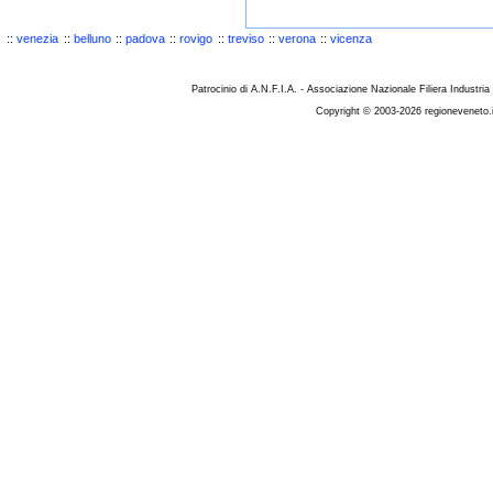
::
venezia
::
belluno
::
padova
::
rovigo
::
treviso
::
verona
::
vicenza
Patrocinio di A.N.F.I.A. - Associazione Nazionale Filiera Industria
Copyright © 2003-2026 regioneveneto.