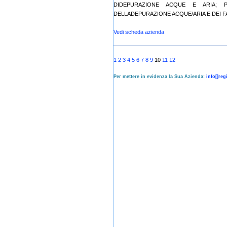
DIDEPURAZIONE ACQUE E ARIA; 
DELLADEPURAZIONE ACQUE/ARIA E DEI FA
Vedi scheda azienda
1
2
3
4
5
6
7
8
9
10
11
12
Per mettere in evidenza la Sua Azienda:
info[]re