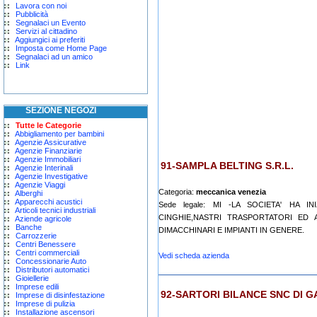
Lavora con noi
Pubblicità
Segnalaci un Evento
Servizi al cittadino
Aggiungici ai preferiti
Imposta come Home Page
Segnalaci ad un amico
Link
SEZIONE NEGOZI
Tutte le Categorie
Abbigliamento per bambini
Agenzie Assicurative
Agenzie Finanziarie
Agenzie Immobiliari
91-SAMPLA BELTING S.R.L.
Agenzie Interinali
Agenzie Investigative
Agenzie Viaggi
Categoria:
meccanica venezia
Alberghi
Apparecchi acustici
Sede legale: MI -LA SOCIETA' HA I
Articoli tecnici industriali
CINGHIE,NASTRI TRASPORTATORI ED 
Aziende agricole
Banche
DIMACCHINARI E IMPIANTI IN GENERE.
Carrozzerie
Centri Benessere
Centri commerciali
Vedi scheda azienda
Concessionarie Auto
Distributori automatici
Gioiellerie
Imprese edili
92-SARTORI BILANCE SNC DI 
Imprese di disinfestazione
Imprese di pulizia
Installazione ascensori